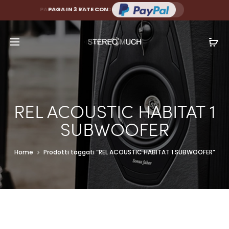
PAGA FINO A 10 RATE CON
PAGA IN 3 RATE CON
REL ACOUSTIC HABITAT 1
SUBWOOFER
Home
Prodotti taggati “REL ACOUSTIC HABITAT 1 SUBWOOFER”