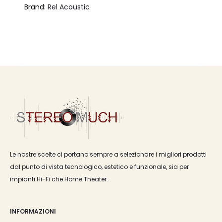
Brand:
Rel Acoustic
originale
attuale
era:
è:
€2.150,00.
€1.828,00.
Le nostre scelte ci portano sempre a selezionare i migliori prodotti
dal punto di vista tecnologico, estetico e funzionale, sia per
impianti Hi-Fi che Home Theater.
INFORMAZIONI