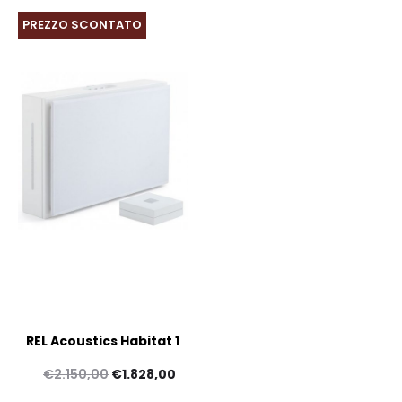
PREZZO SCONTATO
REL Acoustics Habitat 1
Il
Il
€
2.150,00
€
1.828,00
prezzo
prezzo