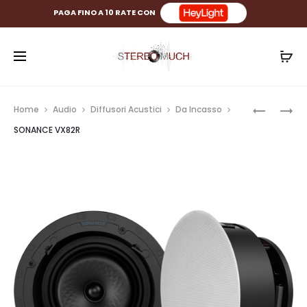
PAGA FINO A 10 RATE CON
Prod
SONANC
REL
Home
Audio
Diffusori Acustici
Da Incasso
VX86R
REF
navig
SONANCE VX82R
32