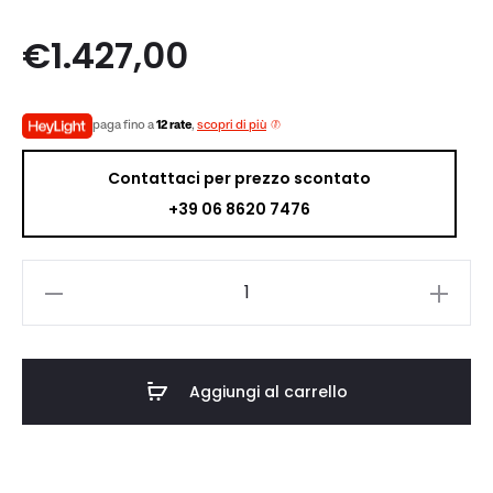
€
1.427,00
paga fino a
12 rate
,
scopri di più
Contattaci per prezzo scontato
+39 06 8620 7476
SONANCE
VX82R
quantità
Aggiungi al carrello