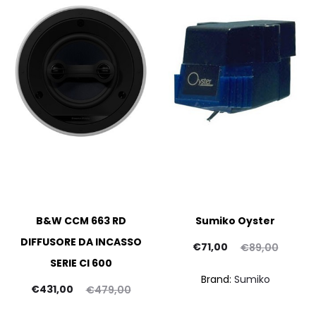
B&W CCM 663 RD
Sumiko Oyster
DIFFUSORE DA INCASSO
Il
Il
€
71,00
€
89,00
SERIE CI 600
prezzo
prezzo
pr
Brand:
Sumiko
Il
Il
attuale
originale
att
€
431,00
€
479,00
prezzo
prezzo
è:
era: