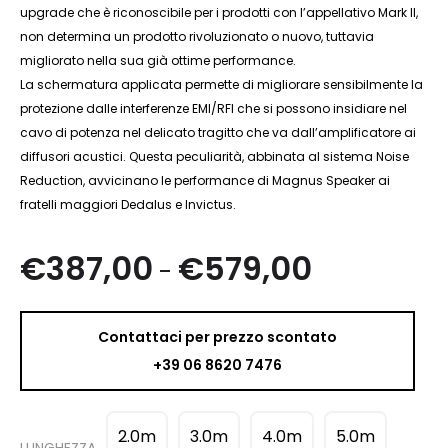
upgrade che è riconoscibile per i prodotti con l’appellativo Mark II,
non determina un prodotto rivoluzionato o nuovo, tuttavia
migliorato nella sua già ottime performance.
La schermatura applicata permette di migliorare sensibilmente la
protezione dalle interferenze EMI/RFI che si possono insidiare nel
cavo di potenza nel delicato tragitto che va dall’amplificatore ai
diffusori acustici. Questa peculiarità, abbinata al sistema Noise
Reduction, avvicinano le performance di Magnus Speaker ai
fratelli maggiori Dedalus e Invictus.
Fascia
€
387,00
€
579,00
-
di
Contattaci per prezzo scontato
prezzo:
+39 06 8620 7476
da
2.0m
3.0m
4.0m
5.0m
LUNGHEZZA