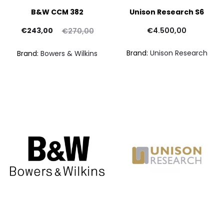
B&W CCM 382
Unison Research S6
Il
Il
€
243,00
€
4.500,00
€
270,00
rezzo
prezzo
Brand:
Unison Research
Brand:
Bowers & Wilkins
ttuale
originale
pr
è:
era:
at
43,00.
€270,00.
€53