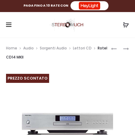
PAGA FINO A 10 RATE CON
Prod
ROTEL
ROTEL
Home
Audio
Sorgenti Audio
Lettori CD
Rotel
A14
RMB-
navig
CD14 MKII
MKII
1504
PREZZO SCONTATO