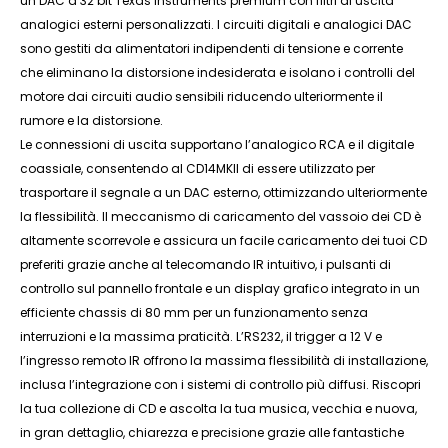
un DAC a 32 bit Texas Instruments premium con filtri di uscita
analogici esterni personalizzati. I circuiti digitali e analogici DAC
sono gestiti da alimentatori indipendenti di tensione e corrente
che eliminano la distorsione indesiderata e isolano i controlli del
motore dai circuiti audio sensibili riducendo ulteriormente il
rumore e la distorsione.
Le connessioni di uscita supportano l’analogico RCA e il digitale
coassiale, consentendo al CD14MKII di essere utilizzato per
trasportare il segnale a un DAC esterno, ottimizzando ulteriormente
la flessibilità. Il meccanismo di caricamento del vassoio dei CD è
altamente scorrevole e assicura un facile caricamento dei tuoi CD
preferiti grazie anche al telecomando IR intuitivo, i pulsanti di
controllo sul pannello frontale e un display grafico integrato in un
efficiente chassis di 80 mm per un funzionamento senza
interruzioni e la massima praticità. L’RS232, il trigger a 12 V e
l’ingresso remoto IR offrono la massima flessibilità di installazione,
inclusa l’integrazione con i sistemi di controllo più diffusi. Riscopri
la tua collezione di CD e ascolta la tua musica, vecchia e nuova,
in gran dettaglio, chiarezza e precisione grazie alle fantastiche