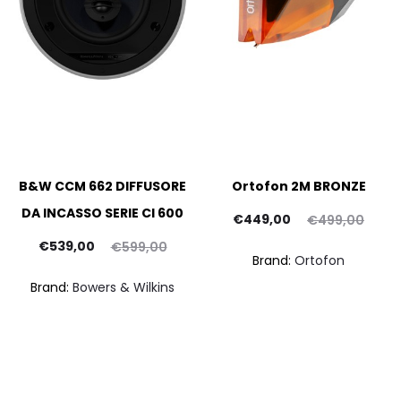
B&W CCM 662 DIFFUSORE
Ortofon 2M BRONZE
DA INCASSO SERIE CI 600
Il
Il
€
449,00
€
499,00
Il
Il
prezzo
prezzo
€
539,00
€
599,00
Brand:
Ortofon
prezzo
prezzo
attuale
originale
Brand:
Bowers & Wilkins
ttuale
originale
è:
era:
è:
era:
€449,00.
€499,00.
39,00.
€599,00.