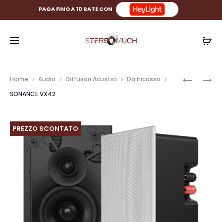
PAGA FINO A 10 RATE CON
Prod
SONANC
SONANC
Home
Audio
Diffusori Acustici
Da Incasso
VX46
VX86R
navig
SONANCE VX42
PREZZO SCONTATO