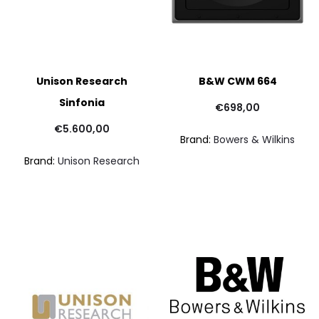
Unison Research
B&W CWM 664
Sinfonia
€
698,00
p
€
5.600,00
Brand:
Bowers & Wilkins
at
Brand:
Unison Research
€1