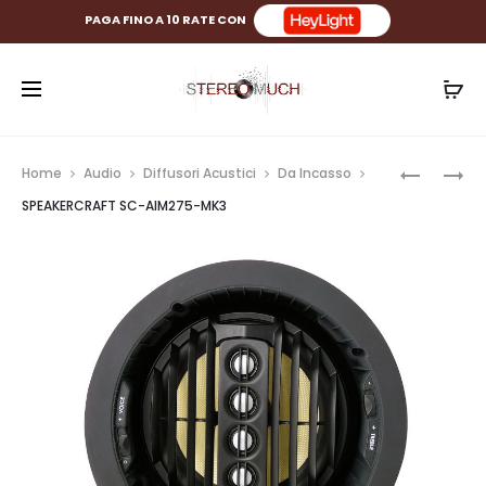
PAGA FINO A 10 RATE CON
Prod
SPEAKER
SPEAKER
Home
Audio
Diffusori Acustici
Da Incasso
SC-
SC-
navig
SPEAKERCRAFT SC-AIM275-MK3
AIM282-
AIM272-
MK3
MK3