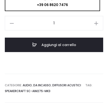
+39 06 8620 7476
SPEAKERCRAFT
SC-
AIM275-
MK3
Aggiungi al carrello
quantità
CATEGORIE:
AUDIO
,
DA INCASSO
,
DIFFUSORI ACUSTICI
TAG:
SPEAKERCRAFT SC-AIM275-MK3