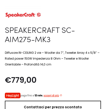
SPEAKERCRAFT SC-
AIM275-MK3
Diffusore IN-CEILING 2 vie – Woofer da 7″, Tweeter Array 4 x 5/8″ –
Rated power 150W Impedenza 8 Ohm – Tweeter e Woofer
Orientabile – Profondità 14,0 cm
€
779,00
paga fino a
12 rate
,
scopri di più
Contattaci per prezzo scontato