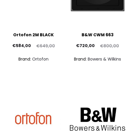
Ortofon 2M BLACK
B&W CWM 663
Il
Il
Il
Il
€
584,00
€
720,00
€
649,00
€
800,00
rezzo
prezzo
prezzo
prezzo
pr
Brand:
Ortofon
Brand:
Bowers & Wilkins
ttuale
originale
attuale
originale
at
è:
era:
è:
era:
84,00.
€649,00.
€720,00.
€800,00.
€24