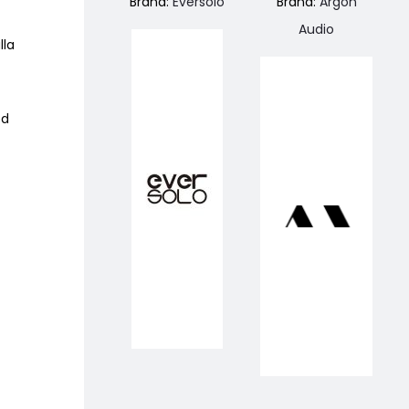
Brand:
Eversolo
Brand:
Argon
Audio
lla
ed