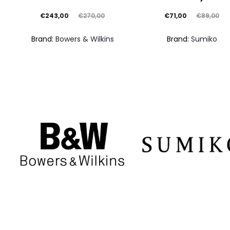
Il
Il
Il
Il
€
243,00
€
71,00
€
270,00
€
89,00
prezzo
prezzo
prezzo
prezzo
Brand:
Bowers & Wilkins
Brand:
Sumiko
attuale
originale
attuale
originale
è:
era:
è:
era:
€243,00.
€270,00.
€71,00.
€89,00.