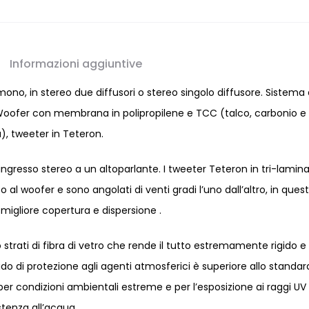
Informazioni aggiuntive
mono, in stereo due diffusori o stereo singolo diffusore. Sistema 
e. Woofer con membrana in polipropilene e TCC (talco, carbonio e
, tweeter in Teteron.
ingresso stereo a un altoparlante. I tweeter Teteron in tri-lamin
o al woofer e sono angolati di venti gradi l’uno dall’altro, in ques
igliore copertura e dispersione .
 strati di fibra di vetro che rende il tutto estremamente rigido e 
ado di protezione agli agenti atmosferici è superiore allo standar
 per condizioni ambientali estreme e per l’esposizione ai raggi UV 
stenza all’acqua.