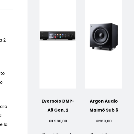
a 2
ato
to
Eversolo DMP-
Argon Audio
allo
A8 Gen. 2
Malmö Sub 6
d
€
1.980,00
€
269,00
e la