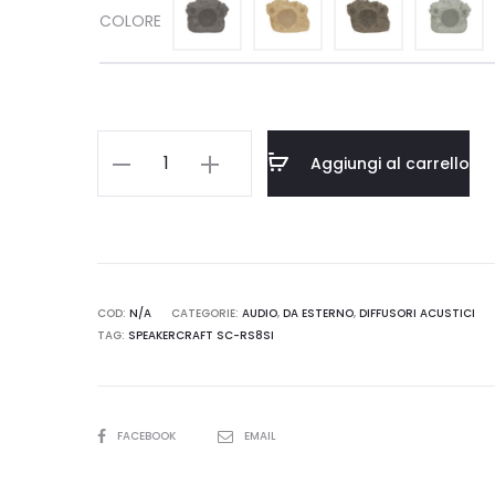
COLORE
SPEAKERCRAFT
Aggiungi al carrello
SC-
RS8Si
quantità
COD:
N/A
CATEGORIE:
AUDIO
,
DA ESTERNO
,
DIFFUSORI ACUSTICI
TAG:
SPEAKERCRAFT SC-RS8SI
SHARE
FACEBOOK
EMAIL