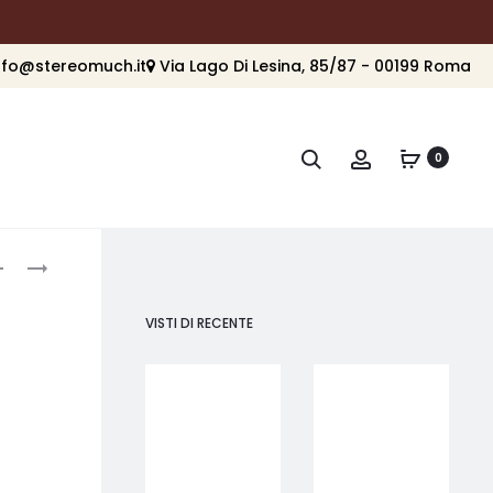
nfo@stereomuch.it
Via Lago Di Lesina, 85/87 - 00199 Roma
Cerca
Account
0
roduct
SPEAKERCRAFT
SPEAKERCRAFT
SC-
SC-
avigation
PS6SI
RS6
VISTI DI RECENTE