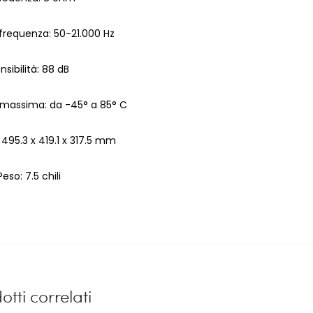
 frequenza: 50-21.000 Hz
nsibilità: 88 dB
massima: da -45° a 85° C
 495.3 x 419.1 x 317.5 mm
Peso: 7.5 chili
otti correlati