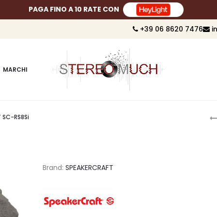
PAGA FINO A 10 RATE CON
+39 06 8620 7476
i
MARCHI
P
 SC-RS8Si
n
Brand:
SPEAKERCRAFT