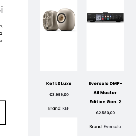
i
o,
 2
con
Kef LS Luxe
Eversolo DMP-
A8 Master
€
3.999,00
Edition Gen. 2
Brand:
KEF
€
2.580,00
Brand:
Eversolo