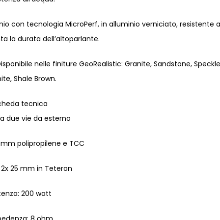
inio con tecnologia MicroPerf, in alluminio verniciato, resistente a
 la durata dell’altoparlante.
isponibile nelle finiture GeoRealistic: Granite, Sandstone, Speckl
ite, Shale Brown.
cheda tecnica
a due vie da esterno
 mm polipropilene e TCC
 2x 25 mm in Teteron
tenza: 200 watt
pedenza: 8 ohm