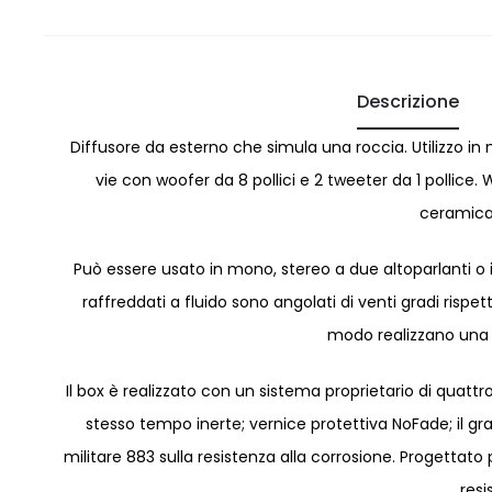
Descrizione
Diffusore da esterno che simula una roccia. Utilizzo in 
vie con woofer da 8 pollici e 2 tweeter da 1 pollic
ceramica)
Può essere usato in mono, stereo a due altoparlanti o 
raffreddati a fluido sono angolati di venti gradi rispett
modo realizzano una m
Il box è realizzato con un sistema proprietario di quattro
stesso tempo inerte; vernice protettiva NoFade; il gr
militare 883 sulla resistenza alla corrosione. Progettato
resi