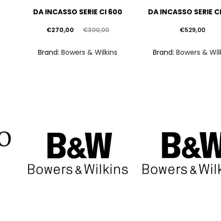
DA INCASSO SERIE CI 600
DA INCASSO SERIE C
Il
Il
€
270,00
€
529,00
€
300,00
prezzo
prezzo
Brand:
Bowers & Wil
Brand:
Bowers & Wilkins
attuale
originale
è:
era:
€270,00.
€300,00.