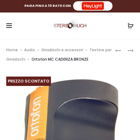
PAGA FINO A 10 RATE CON
Prod
ORTOFO
ORTOFO
Home
Audio
Giradischi e accessori
Testine per
MC
MC
navig
Giradischi
Ortofon MC CADENZA BRONZE
CADENZA
CADENZA
BLUE
BLACK
PREZZO SCONTATO