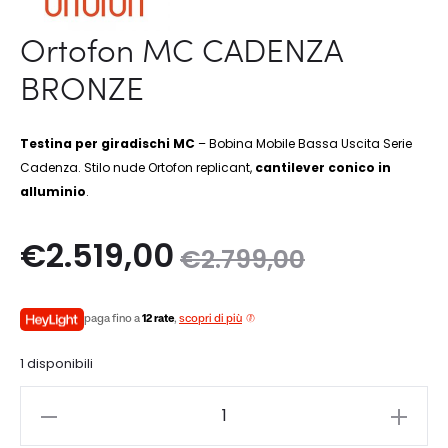
Ortofon MC CADENZA
BRONZE
Testina per giradischi MC
– Bobina Mobile Bassa Uscita Serie
Cadenza. Stilo nude Ortofon replicant,
cantilever conico in
alluminio
.
Il
Il
€
2.519,00
€
2.799,00
zo
prezzo
paga fino a
12 rate
,
scopri di più
le
originale
1 disponibili
è:
era:
Ortofon
0.
€2.799,00.
MC