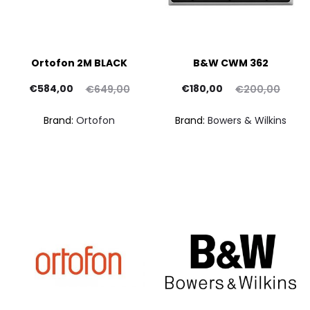
Ortofon 2M BLACK
B&W CWM 362
Il
Il
Il
Il
€
584,00
€
180,00
€
649,00
€
200,00
rezzo
prezzo
prezzo
prezzo
Brand:
Ortofon
Brand:
Bowers & Wilkins
ttuale
originale
attuale
originale
pr
è:
era:
è:
era:
at
84,00.
€649,00.
€180,00.
€200,00.
€53