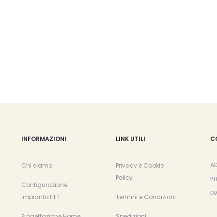
opzioni
opzioni
possono
possono
essere
essere
scelte
scelte
nella
nella
pagina
pagina
del
del
prodotto
prodotto
INFORMAZIONI
LINK UTILI
C
A
Chi siamo
Privacy e Cookie
Policy
P
Configurazione
EM
Impianto HIFI
Termini e Condizioni
Progettazione Home
Spedizioni