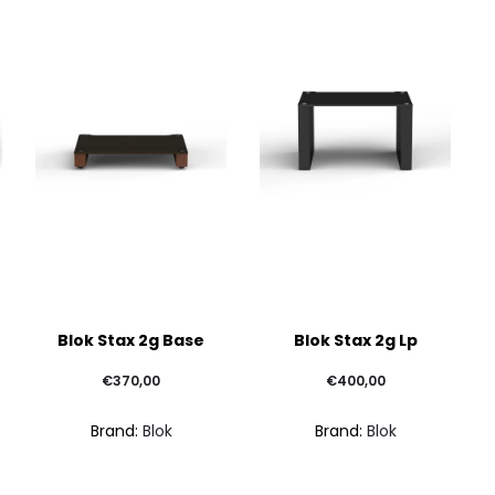
Questo
Questo
Ques
Blok Stax 2g Base
Blok Stax 2g Lp
prodotto
prodotto
prodo
ha
ha
ha
€
370,00
€
400,00
più
più
più
Brand:
Blok
Brand:
Blok
varianti.
varianti.
varian
Le
Le
Le