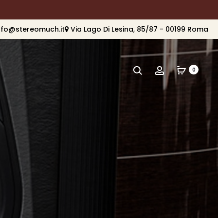
nfo@stereomuch.it
Via Lago Di Lesina, 85/87 - 00199 Roma
Cerca
Account
0