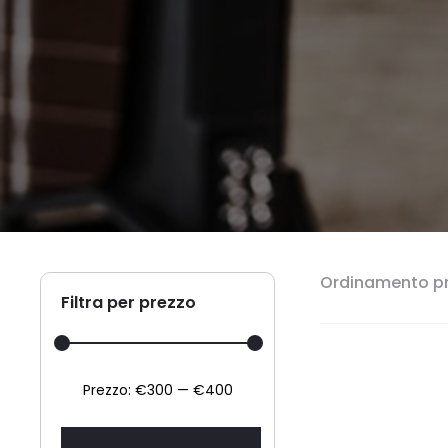
Ordinamento pr
Filtra per prezzo
Prezzo
Prezzo
Prezzo:
€300
—
€400
Min
Max