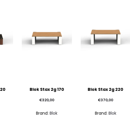
Questo
Questo
120
Blok Stax 2g 170
Blok Stax 2g 220
prodotto
prodotto
ha
ha
€
320,00
€
370,00
più
più
Brand:
Blok
Brand:
Blok
varianti.
varianti.
Le
Le