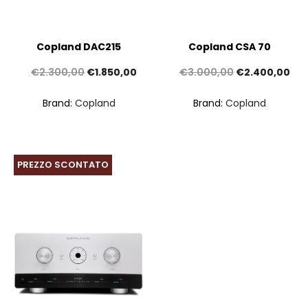
Copland DAC215
Copland CSA 70
Il
Il
Il
Il
€
2.300,00
€
1.850,00
€
3.000,00
€
2.400,00
prezzo
prezzo
prezzo
pre
Brand:
Copland
Brand:
Copland
originale
attuale
originale
att
era:
è:
era:
è:
€2.300,00.
€1.850,00.
€3.000,00.
€2.
PREZZO SCONTATO