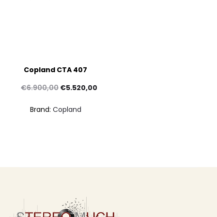
Copland CTA 407
Il
Il
€
6.900,00
€
5.520,00
prezzo
prezzo
Brand:
Copland
originale
attuale
era:
è:
€6.900,00.
€5.520,00.