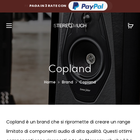
PAGA FINO A 10 RATE CON
PAGA IN 3 RATE CON
Copland
Home
Brand
Copland
Copland è un brand che si ripromette di creare un range
limitato di componenti audio di alta qualità. Questi ottimi