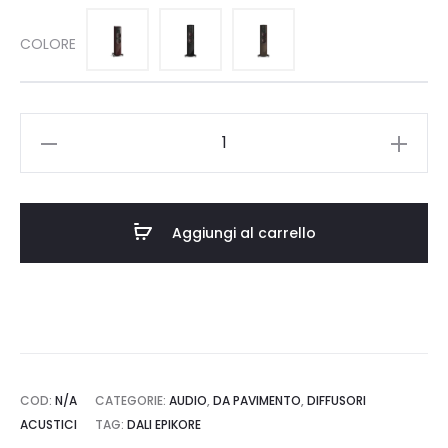
COLORE
Dali
Epikore
7
quantità
Aggiungi al carrello
COD:
N/A
CATEGORIE:
AUDIO
,
DA PAVIMENTO
,
DIFFUSORI
ACUSTICI
TAG:
DALI EPIKORE