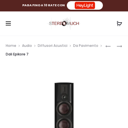
PAGA FINO A 10 RATE CON
Prod
DALI
DALI
Home
Audio
Diffusori Acustici
Da Pavimento
IO-
EPIKORE
navig
Dali Epikore 7
8
9