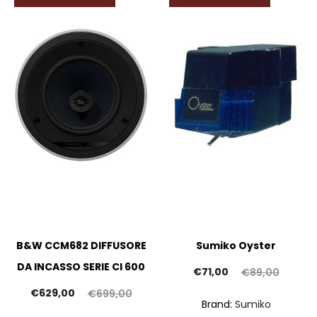
B&W CCM682 DIFFUSORE
Sumiko Oyster
DA INCASSO SERIE CI 600
Il
Il
€
71,00
€
89,00
Il
Il
prezzo
prezzo
€
629,00
€
699,00
Brand:
Sumiko
prezzo
prezzo
attuale
originale