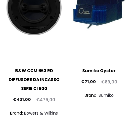
B&W CCM 663 RD
Sumiko Oyster
DIFFUSORE DA INCASSO
Il
Il
€
71,00
€
89,00
SERIE CI 600
prezzo
prezzo
Brand:
Sumiko
Il
Il
attuale
originale
pre
€
431,00
€
479,00
prezzo
prezzo
è:
era:
attu
Brand:
Bowers & Wilkins
ttuale
originale
€71,00.
€89,00.
è:
era:
€2.090,