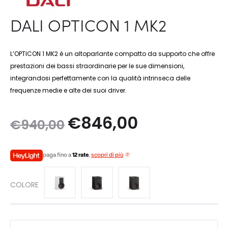
DALI OPTICON 1 MK2
L’OPTICON 1 MK2 è un altoparlante compatto da supporto che offre
prestazioni dei bassi straordinarie per le sue dimensioni,
integrandosi perfettamente con la qualità intrinseca delle
frequenze medie e alte dei suoi driver.
Il
Il
€
846,00
€
940,00
prezzo
prezzo
paga fino a
12 rate
,
scopri di più
originale
attuale
COLORE
era:
è:
€940,00.
€846,00.