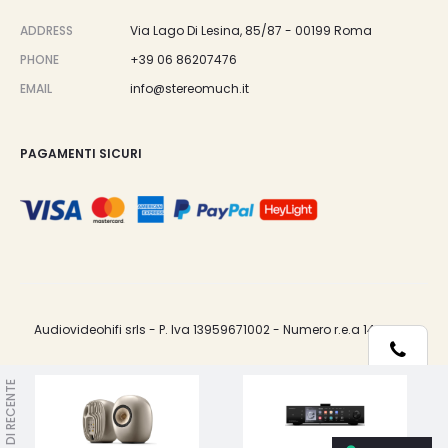
ADDRESS
Via Lago Di Lesina, 85/87 - 00199 Roma
PHONE
+39 06 86207476
EMAIL
info@stereomuch.it
PAGAMENTI SICURI
Audiovideohifi srls - P. Iva 13959671002 - Numero r.e.a 1487033.
Telefono
VISTI DI RECENTE
Le tue preferenze relative alla privacy
Whatsapp