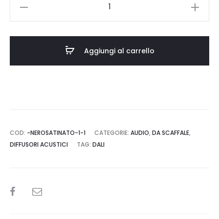
DALI
OPTICON
1
MK2
Aggiungi al carrello
quantità
COD:
-NEROSATINATO-1-1
CATEGORIE:
AUDIO
,
DA SCAFFALE
,
DIFFUSORI ACUSTICI
TAG:
DALI
SHARE