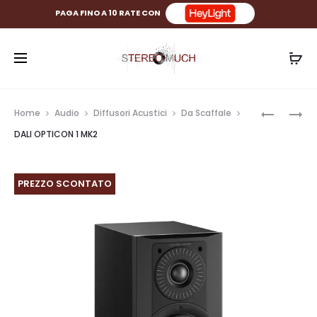
PAGA FINO A 10 RATE CON
Prod
JBL
JBL
Home
Audio
Diffusori Acustici
Da Scaffale
STUDIO
STAGE
navig
DALI OPTICON 1 MK2
2
260C
6IC
PREZZO SCONTATO