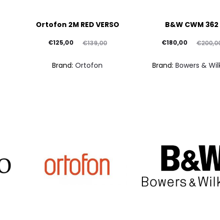
Ortofon 2M RED VERSO
B&W CWM 362
Il
Il
Il
Il
€
125,00
€
180,00
€
139,00
€
200,0
prezzo
prezzo
prezzo
prezzo
Brand:
Ortofon
Brand:
Bowers & Wil
attuale
originale
attuale
originale
è:
era:
è:
era:
€125,00.
€139,00.
€180,00.
€200,00.