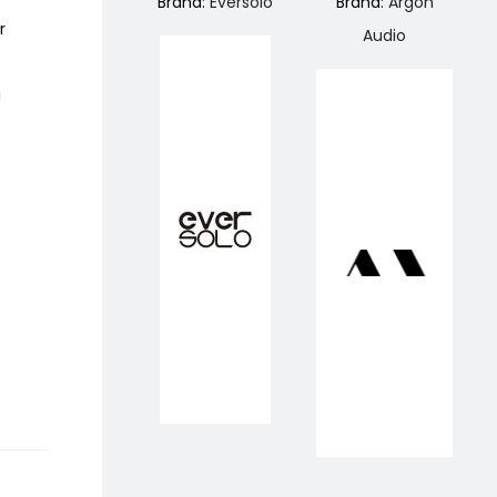
Brand:
Eversolo
Brand:
Argon
r
Audio
i