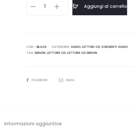
Denon
Aggiungi al carrello
DCD
900NE
quantità
COD:
-BLACK
CATEGORIE:
AUDIO
,
LETTORI CD
,
SORGENTI AUDIO
TAG:
DENON
,
LETTORE CD
,
LETTORE CD DENON
SHARE
FACEBOOK
EMAIL
Informazioni aggiuntive