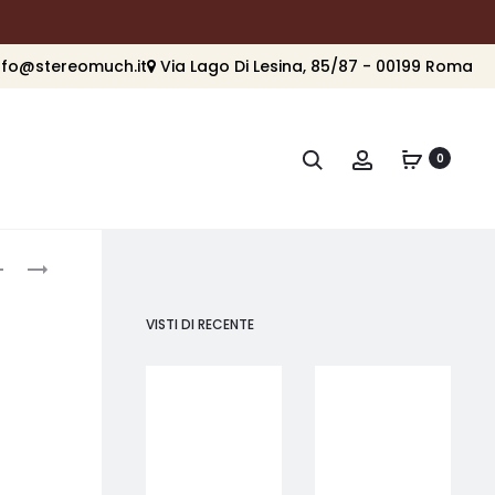
nfo@stereomuch.it
Via Lago Di Lesina, 85/87 - 00199 Roma
Cerca
Account
0
roduct
DENON
DENON
AVC-
PMA
avigation
X3800H
900HNE
VISTI DI RECENTE