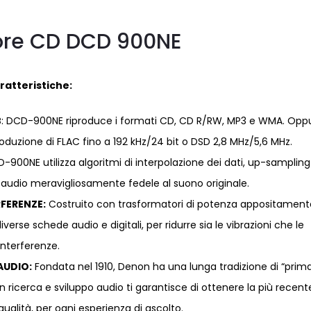
ore CD DCD 900NE
ratteristiche:
B
: DCD-900NE riproduce i formati CD, CD R/RW, MP3 e WMA. Opp
oduzione di FLAC fino a 192 kHz/24 bit o DSD 2,8 MHz/5,6 MHz.
D-900NE utilizza algoritmi di interpolazione dei dati, up-samplin
 audio meravigliosamente fedele al suono originale.
RFERENZE:
Costruito con trasformatori di potenza appositament
erse schede audio e digitali, per ridurre sia le vibrazioni che le
interferenze.
AUDIO:
Fondata nel 1910, Denon ha una lunga tradizione di “prima
 ricerca e sviluppo audio ti garantisce di ottenere la più recent
ualità, per ogni esperienza di ascolto.