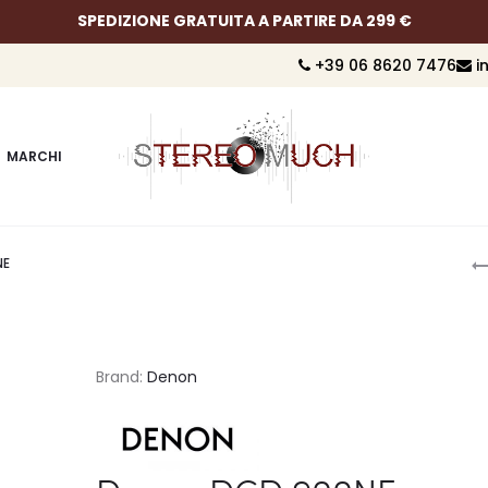
PAGA IN 3 RATE CON
+39 06 8620 7476
i
MARCHI
P
NE
n
Brand:
Denon