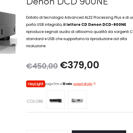
Denon DCD 900NE
Dotato di tecnologia Advanced AL32 Processing Plus e di 
porta USB integrata,
il lettore CD Denon DCD-900NE
riproduce segnali audio di altissima qualità da sorgenti 
standard e USB che supportano la riproduzione ad alta
risoluzione.
Il
Il
€
379,00
€
450,00
prezzo
prezzo
paga fino a
12 rate
,
scopri di più
originale
attuale
COLORE
era:
è:
€450,00.
€379,00.