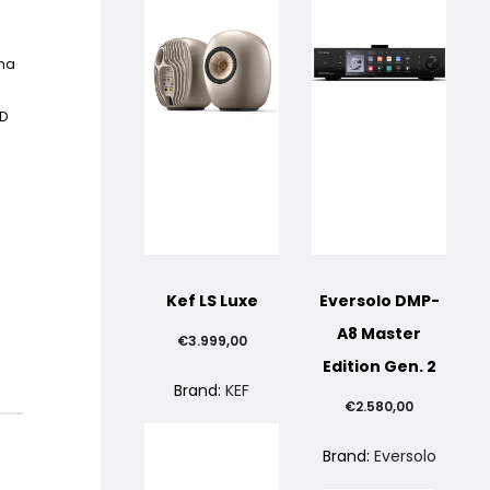
una
CD
Kef LS Luxe
Eversolo DMP-
A8 Master
€
3.999,00
Edition Gen. 2
Brand:
KEF
€
2.580,00
Brand:
Eversolo