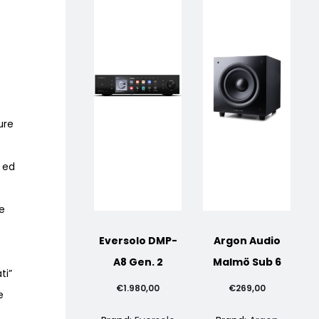
ure
g ed
e
Eversolo DMP-
Argon Audio
A8 Gen. 2
Malmö Sub 6
ti”
€
1.980,00
€
269,00
e