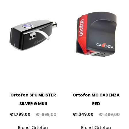
Ortofon SPU MEISTER
Ortofon MC CADENZA
SILVER G MKII
RED
Il
Il
Il
Il
p
€
1.799,00
€
1.349,00
€
1.999,00
€
1.499,00
rezzo
prezzo
prezzo
prezzo
at
Brand:
Ortofon
Brand:
Ortofon