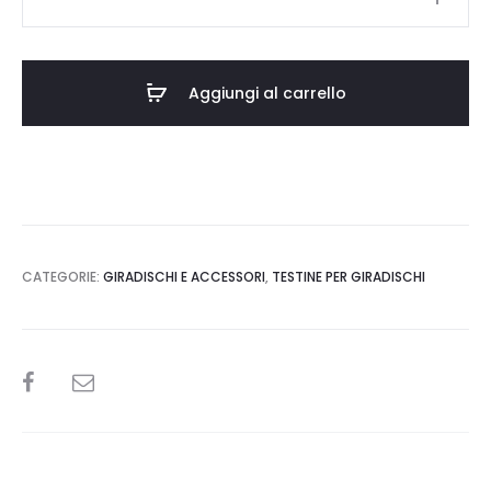
Ethos
SE
quantità
Aggiungi al carrello
CATEGORIE:
GIRADISCHI E ACCESSORI
,
TESTINE PER GIRADISCHI
SHARE