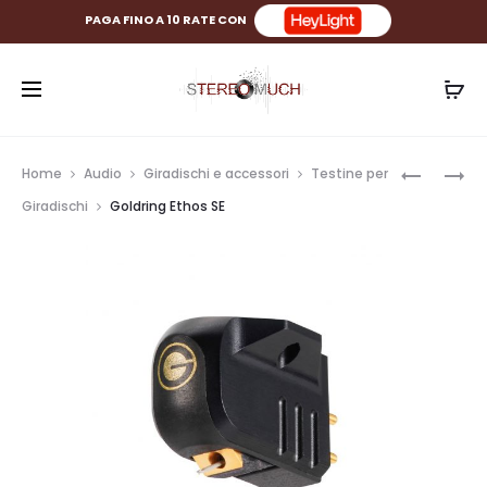
PAGA FINO A 10 RATE CON
Prod
GOLDRIN
HANA
Home
Audio
Giradischi e accessori
Testine per
1022GX
SL
navig
Giradischi
Goldring Ethos SE