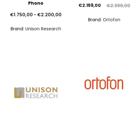
Phono
Il
Il
€
2.159,00
€
2.399,00
Fascia
prezzo
prezzo
€
1.750,00
-
€
2.200,00
Brand:
Ortofon
attuale
di
originale
Brand:
Unison Research
prezzo:
è:
era:
€2.159,00.
da
€2.399,00.
€1.750,00
a
€2.200,00