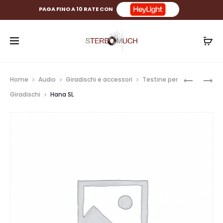
PAGA FINO A 10 RATE CON
Prod
GOLDRIN
HANA
Home
Audio
Giradischi e accessori
Testine per
ETHOS
SL
navig
Giradischi
Hana SL
SE
MONO