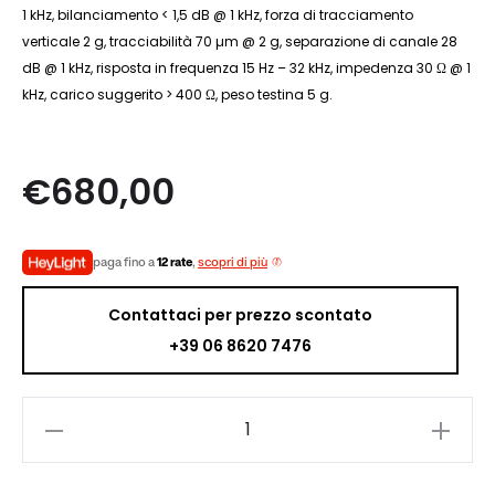
1 kHz, bilanciamento < 1,5 dB @ 1 kHz, forza di tracciamento
verticale 2 g, tracciabilità 70 µm @ 2 g, separazione di canale 28
dB @ 1 kHz, risposta in frequenza 15 Hz – 32 kHz, impedenza 30 Ω @ 1
kHz, carico suggerito > 400 Ω, peso testina 5 g.
€
680,00
paga fino a
12 rate
,
scopri di più
Contattaci per prezzo scontato
+39 06 8620 7476
Hana
SL
quantità