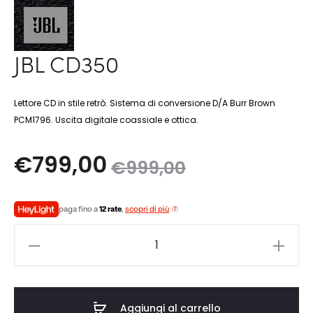
JBL CD350
Lettore CD in stile retrò. Sistema di conversione D/A Burr Brown
PCM1796. Uscita digitale coassiale e ottica.
Il
Il
€
799,00
€
999,00
zo
prezzo
paga fino a
12 rate
,
scopri di più
le
originale
JBL
è:
era:
CD350
quantità
0.
€999,00.
Aggiungi al carrello