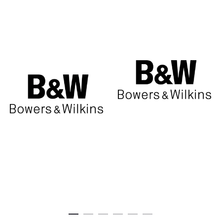
€518,00.
€575,00.