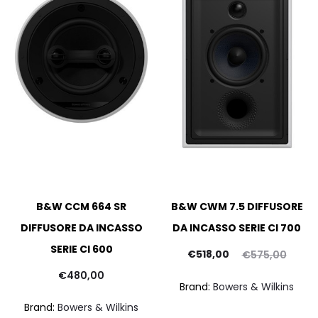
B&W CCM 664 SR
B&W CWM 7.5 DIFFUSORE
DIFFUSORE DA INCASSO
DA INCASSO SERIE CI 700
SERIE CI 600
Il
Il
pr
€
518,00
€
575,00
prezzo
prezzo
att
€
480,00
Brand:
Bowers & Wilkins
attuale
originale
Brand:
Bowers & Wilkins
è:
era:
€449