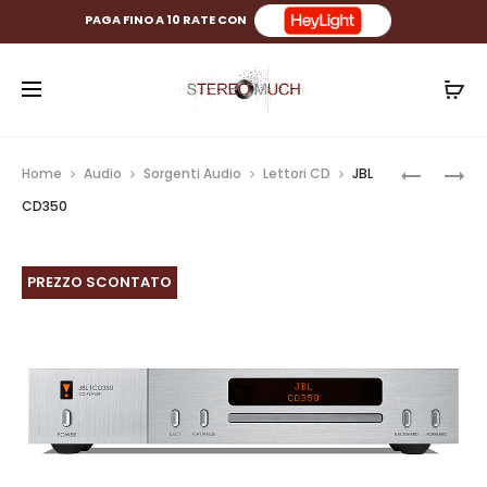
PAGA FINO A 10 RATE CON
Prod
JBL
JBL
Home
Audio
Sorgenti Audio
Lettori CD
JBL
MP350
SA550
navig
CD350
PREZZO SCONTATO