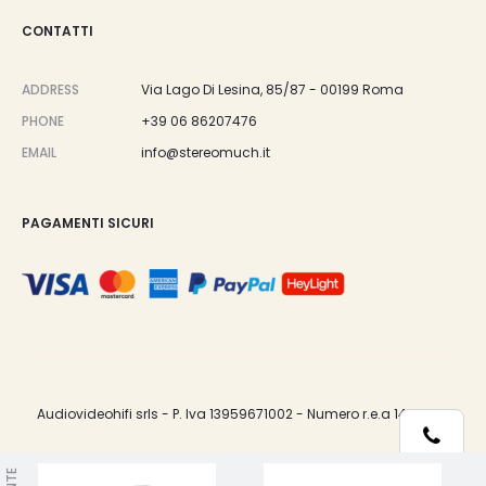
CONTATTI
ADDRESS
Via Lago Di Lesina, 85/87 - 00199 Roma
PHONE
+39 06 86207476
EMAIL
info@stereomuch.it
PAGAMENTI SICURI
Audiovideohifi srls - P. Iva 13959671002 - Numero r.e.a 1487033.
Telefono