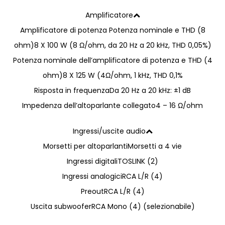
Amplificatore
Amplificatore di potenza Potenza nominale e THD (8
ohm)
8 X 100 W (8 Ω/ohm, da 20 Hz a 20 kHz, THD 0,05%)
Potenza nominale dell’amplificatore di potenza e THD (4
ohm)
8 X 125 W (4Ω/ohm, 1 kHz, THD 0,1%
Risposta in frequenza
Da 20 Hz a 20 kHz: ±1 dB
Impedenza dell’altoparlante collegato
4 – 16 Ω/ohm
Ingressi/uscite audio
Morsetti per altoparlanti
Morsetti a 4 vie
Ingressi digitali
TOSLINK (2)
Ingressi analogici
RCA L/R (4)
Preout
RCA L/R (4)
Uscita subwoofer
RCA Mono (4) (selezionabile)