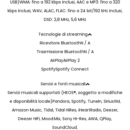
USB)
WMA: fino a 192 kbps inclusi, AAC e MP3: fino a 320
kbps inclusi, WAV, ALAC, FLAC: fino a 24 bit/192 kHz inclusi,
DSD: 2,8 MHz, 5,6 MHz
Tecnologie di streaming
Ricevitore Bluetooth
N / A
Trasmissione Bluetooth
N / A
AirPlay
AirPlay 2
Spotify
Spotify Connect
Servizi e fonti musicali
Servizi musicali supportati (HEOS®, soggetto a modifiche
e disponibilità locale)
Pandora, Spotify, TuneIn, SiriusXM,
Amazon Music, Tidal, Tidal HiRes, iHeartRadio, Deezer,
Deezer HiFi, Mood:Mix, Sony Hi-Res, AWA, QPlay,
SoundCloud.