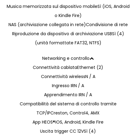
Musica memorizzata sul dispositivo mobile
Sì (iOS, Android
o Kindle Fire)
NAS (archiviazione collegata in rete)
Condivisione di rete
Riproduzione da dispositivo di archiviazione USB
Sì (4)
(unità formattate FAT32, NTFS)
Networking e controllo
Connettività cablata
Ethernet (2)
Connettività wireless
N / A
Ingresso IR
N / A
Apprendimento IR
N / A
Compatibilità del sistema di controllo tramite
TCP/IP
Creston, Control4, AMX
App HEOS®
iOS, Android, Kindle Fire
Uscita trigger CC 12V
Sì (4)