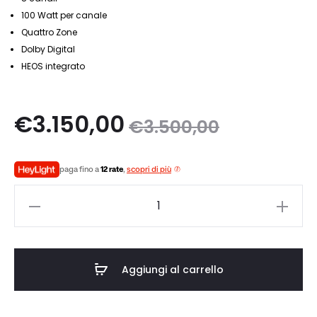
100 Watt per canale
Quattro Zone
Dolby Digital
HEOS integrato
Il
Il
€
3.150,00
€
3.500,00
zo
prezzo
paga fino a
12 rate
,
scopri di più
le
originale
Marantz
è:
era:
Model
M4
0.
€3.500,00.
quantità
Aggiungi al carrello