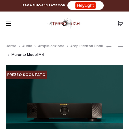
PAGA FINO A 10 RATE CON
Prod
MARANT
COPLAND
Home
Audio
Amplificazione
Amplificatori Finali
LINK
DAC215
navig
Marantz Model M4
10N
PREZZO SCONTATO