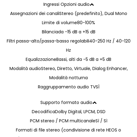
Ingressi Opzioni audio
Assegnazioni dei canali
Stereo (predefinito), Dual Mono
Limite di volume
80-100%
Bilancia
da -15 dB a +15 dB
Filtri passa-alto/passa-basso regolabili
40-250 Hz / 40-120
Hz
Equalizzazione
Bassi, alti da -5 dB a +5 dB
Modalità audio
Stereo, Diretto, Virtuale, Dialog Enhancer,
Modalità notturna
Raggruppamento audio TV
SÌ
Supporto formato audio
Decodifica
Dolby Digital, LPCM, DSD
PCM stereo / PCM multicanale
Sì / Sì
Formati di file stereo (condivisione di rete HEOS o