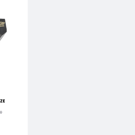
ZE
Ortofon 2M BLUE
Sumiko Blu Poin
Il
Il
Il
Il
€
224,00
€
479,00
0
€
249,00
€
59
prezzo
prezzo
prezzo
prezzo
Brand:
Ortofon
Brand:
Sumik
attuale
originale
attuale
originale