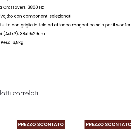
a Crossovers: 3800 Hz
ojtko con componenti selezionati
t, tutte con griglia in tela ad attacco magnetico solo per il woofer
i (AxLxP): 38x19x29cm
Peso: 6,8kg
otti correlati
PREZZO SCONTATO
PREZZO SCONTAT