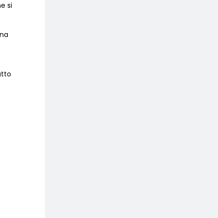
e si
ana
utto