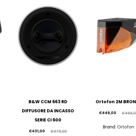
B&W CCM 663 RD
Ortofon 2M BRON
DIFFUSORE DA INCASSO
Il
Il
€
449,00
€
499,0
SERIE CI 600
prezzo
prezzo
Brand:
Ortofon
Il
Il
attuale
originale
€
431,00
€
479,00