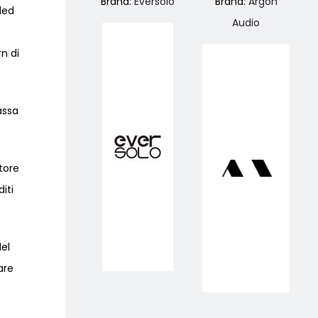
Brand:
Eversolo
Brand:
Argon
ded
Audio
rn di
assa
tore
iti
del
are