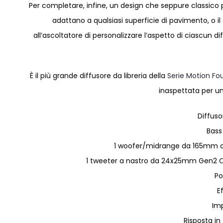
Per completare, infine, un design che seppure classico 
adattano a qualsiasi superficie di pavimento, o il
all’ascoltatore di personalizzare l’aspetto di ciascun 
È il più grande diffusore da libreria della
Serie Motion Fo
inaspettata per un
Diffuso
Bass
1 woofer/midrange da 165mm co
1 tweeter a nastro da 24x25mm Gen2 Ob
Po
E
Im
Risposta in