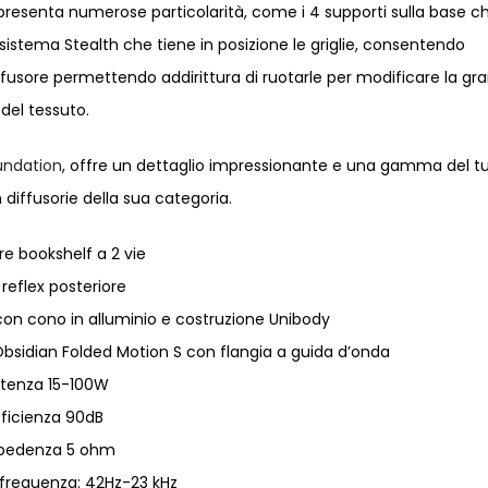
presenta numerose particolarità, come i 4 supporti sulla base ch
 sistema Stealth che tiene in posizione le griglie, consentendo
diffusore permettendo addirittura di ruotarle per modificare la gr
del tessuto.
undation
, offre un dettaglio impressionante e una gamma del t
 diffusorie della sua categoria.
re bookshelf a 2 vie
 reflex posteriore
n cono in alluminio e costruzione Unibody
sidian Folded Motion S con flangia a guida d’onda
tenza 15-100W
fficienza 90dB
pedenza 5 ohm
 frequenza: 42Hz-23 kHz