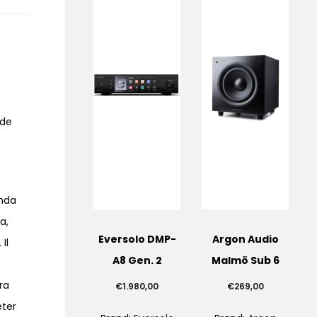
nde
onda
a,
Eversolo DMP-
Argon Audio
Il
A8 Gen. 2
Malmö Sub 6
ra
€
1.980,00
€
269,00
eter