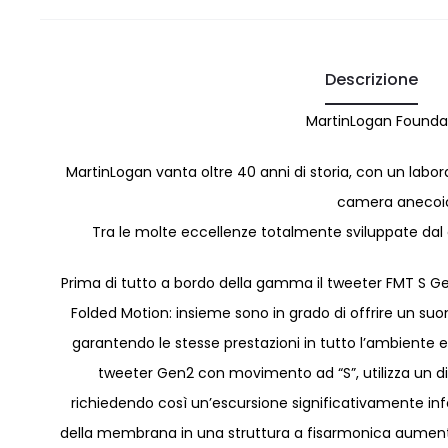
Descrizione
MartinLogan Foundati
MartinLogan vanta oltre 40 anni di storia, con un labor
camera anecoic
Tra le molte eccellenze totalmente sviluppate dal co
Prima di tutto a bordo della gamma il tweeter FMT S Ge
Folded Motion: insieme sono in grado di offrire un su
garantendo le stesse prestazioni in tutto l’ambiente e r
tweeter Gen2 con movimento ad “S”, utilizza un 
richiedendo così un’escursione significativamente infe
della membrana in una struttura a fisarmonica aumenta