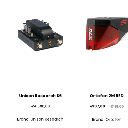
Questo
Unison Research S6
Ortofon 2M RED
prodotto
ha
Il
Il
€
4.500,00
€
107,00
€
119,00
più
prezzo
prezzo
Brand:
Unison Research
Brand:
Ortofon
varianti.
attuale
originale