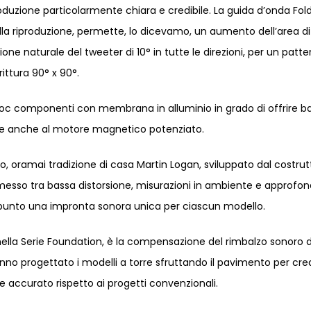
uzione particolarmente chiara e credibile. La guida d’onda Fol
la riproduzione, permette, lo dicevamo, un aumento dell’area di
one naturale del tweeter di 10° in tutte le direzioni, per un patte
rittura 90° x 90°.
oc componenti con membrana in alluminio in grado di offrire b
ie anche al motore magnetico potenziato.
 oramai tradizione di casa Martin Logan, sviluppato dal costrut
messo tra bassa distorsione, misurazioni in ambiente e approfond
a punto una impronta sonora unica per ciascun modello.
ella Serie Foundation, è la compensazione del rimbalzo sonoro 
anno progettato i modelli a torre sfruttando il pavimento per cre
 accurato rispetto ai progetti convenzionali.