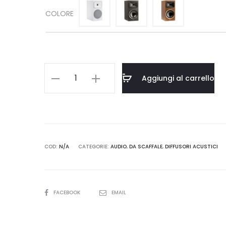
originale
attuale
COLORE
era:
è:
€1.090,00.
€829,0
Martin
Aggiungi al carrello
Logan
-
Foundation
B2
quantità
COD:
N/A
CATEGORIE:
AUDIO
,
DA SCAFFALE
,
DIFFUSORI ACUSTICI
SHARE
FACEBOOK
EMAIL