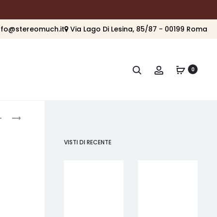
nfo@stereomuch.it
Via Lago Di Lesina, 85/87 - 00199 Roma
Cerca
Account
0
roduct
MARTIN
MARTIN
LOGAN
LOGAN
avigation
F2
–
VISTI DI RECENTE
FOUNDATION
C1