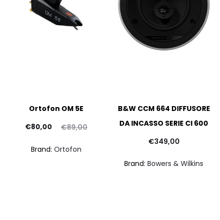
Ortofon OM 5E
B&W CCM 664 DIFFUSORE
DA INCASSO SERIE CI 600
Il
Il
€
80,00
€
89,00
prezzo
prezzo
€
349,00
Brand:
Ortofon
attuale
originale
Brand:
Bowers & Wilkins
è:
era:
€80,00.
€89,00.