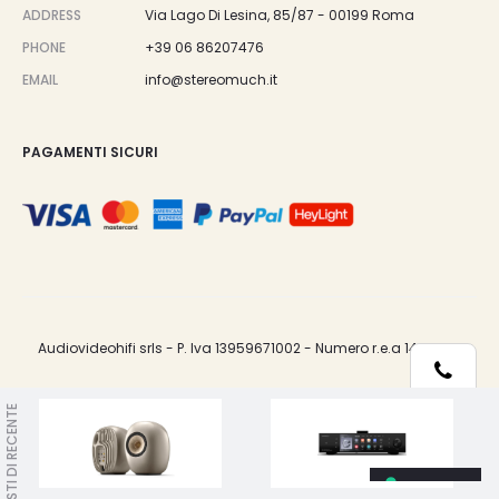
ADDRESS
Via Lago Di Lesina, 85/87 - 00199 Roma
PHONE
+39 06 86207476
EMAIL
info@stereomuch.it
PAGAMENTI SICURI
Audiovideohifi srls - P. Iva 13959671002 - Numero r.e.a 1487033.
Telefono
VISTI DI RECENTE
Le tue preferenze relative alla privacy
Whatsapp
Informativa sulla raccolta