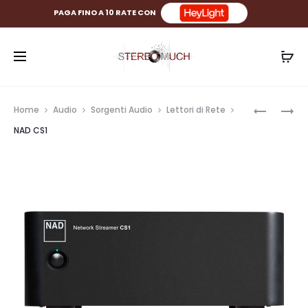
PAGA FINO A 10 RATE CON
Prod
SHANLIN
NAD
Home
Audio
Sorgenti Audio
Lettori di Rete
SM1.3
MDC2
navig
NAD CS1
BLUOS-
D