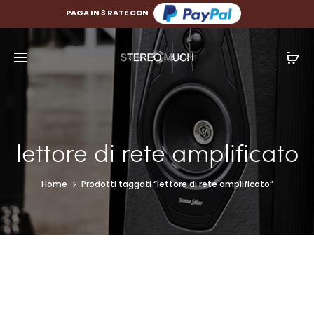
PAGA FINO A 10 RATE CON
PAGA IN 3 RATE CON
lettore di rete amplificato
Home
Prodotti taggati “lettore di rete amplificato”