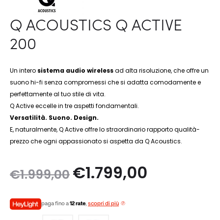
Q ACOUSTICS Q ACTIVE
200
Un intero
sistema audio wireless
ad alta risoluzione, che offre un
suono hi-fi senza compromessi che si adatta comodamente e
perfettamente al tuo stile di vita.
Q Active eccelle in tre aspetti fondamentali.
Versatilità. Suono. Design.
E, naturalmente, Q Active offre lo straordinario rapporto qualità-
prezzo che ogni appassionato si aspetta da Q Acoustics.
Il
Il
€
1.799,00
€
1.999,00
prezzo
prezzo
paga fino a
12 rate
,
scopri di più
originale
attuale