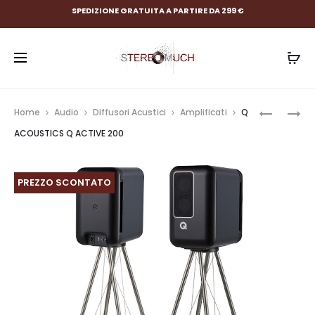
SPEDIZIONE GRATUITA A PARTIRE DA 299 €
Prod
Q
Q
Home
Audio
Diffusori Acustici
Amplificati
Q
ACOUSTI
ACOUSTI
navig
ACOUSTICS Q ACTIVE 200
Q
CONCEP
ACTIVE
50
400
PREZZO SCONTATO