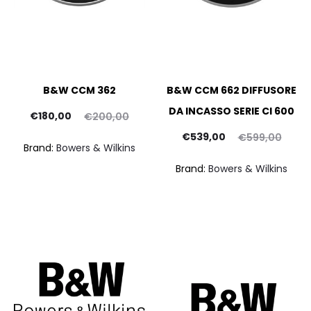
B&W CCM 362
B&W CCM 662 DIFFUSORE
DA INCASSO SERIE CI 600
Il
Il
€
180,00
€
200,00
prezzo
prezzo
Il
Il
pr
€
539,00
€
599,00
Brand:
Bowers & Wilkins
ttuale
originale
prezzo
prezzo
att
Brand:
Bowers & Wilkins
è:
era:
attuale
originale
80,00.
€200,00.
è:
era:
€449
€539,00.
€599,00.