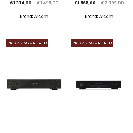
Il
Il
Il
Il
€
1.334,00
€
1.499,00
€
1.868,00
€
2.099,00
ezzo
prezzo
prezzo
prezzo
Brand:
Arcam
Brand:
Arcam
tuale
originale
attuale
originale
è:
era:
è:
era:
4,00.
€1.499,00.
€1.868,00.
€2.099,00.
PREZZO SCONTATO
PREZZO SCONTATO