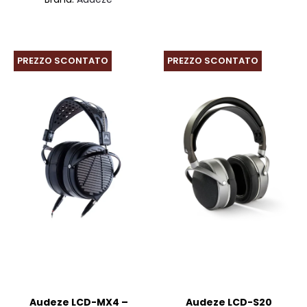
uale
originale
è:
era:
è:
era:
€1.049,00.
€1.099,00.
,00.
€5.599,00.
PREZZO SCONTATO
PREZZO SCONTATO
Audeze LCD-MX4 –
Audeze LCD-S20