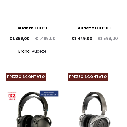
Audeze LCD-X
Audeze LCD-XC
Il
Il
Il
Il
€
1.399,00
€
1.499,00
€
1.449,00
€
1.599,00
ezzo
prezzo
prezzo
prezzo
Brand:
Audeze
tuale
originale
attuale
originale
è:
era:
è:
era:
9,00.
€1.499,00.
€1.449,00.
€1.599,00.
PREZZO SCONTATO
PREZZO SCONTATO