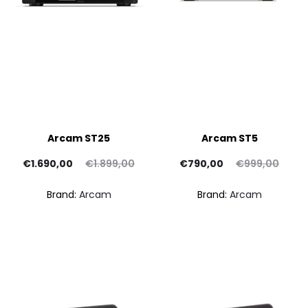
Arcam ST25
Arcam ST5
Il
Il
Il
Il
€
1.690,00
€
1.899,00
€
790,00
€
999,00
ezzo
prezzo
prezzo
prezzo
Brand:
Arcam
Brand:
Arcam
tuale
originale
attuale
originale
è:
era:
è:
era:
0,00.
€1.899,00.
€790,00.
€999,00.