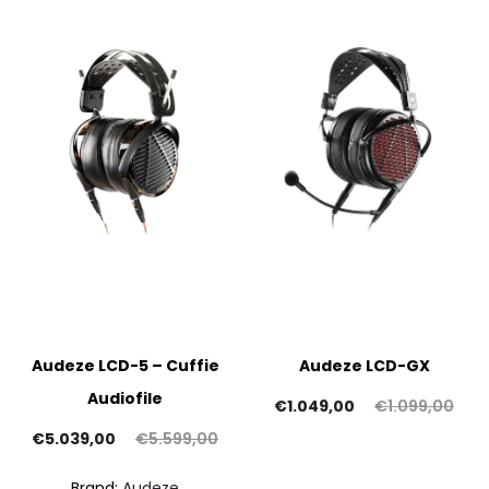
Audeze LCD-5 – Cuffie
Audeze LCD-GX
Audiofile
Il
Il
€
1.049,00
€
1.099,00
Il
Il
prezzo
prezzo
€
5.039,00
€
5.599,00
ezzo
prezzo
attuale
originale
Brand:
Audeze