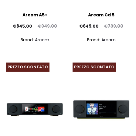
Arcam A5+
Arcam Cd 5
Il
Il
Il
Il
€
845,00
€
949,00
€
649,00
€
799,00
rezzo
prezzo
prezzo
prezzo
Brand:
Arcam
Brand:
Arcam
ttuale
originale
attuale
originale
è:
era:
è:
era:
45,00.
€949,00.
€649,00.
€799,00.
PREZZO SCONTATO
PREZZO SCONTATO