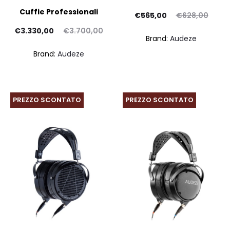
Cuffie Professionali
Il
Il
€
565,00
€
628,00
Il
Il
prezzo
prezzo
€
3.330,00
€
3.700,00
Brand:
Audeze
ezzo
prezzo
attuale
originale
Brand:
Audeze
uale
originale
è:
era:
è:
era:
€565,00.
€628,00.
,00.
€3.700,00.
PREZZO SCONTATO
PREZZO SCONTATO