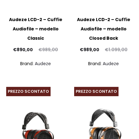
Audeze LCD-2 – Cuffie
Audeze LCD-2 – Cuffie
Audiofile – modello
Audiofile – modello
Classic
Closed Back
Il
Il
Il
Il
€
890,00
€
989,00
€
989,00
€
1.099,00
prezzo
prezzo
prezzo
prezzo
Brand:
Audeze
Brand:
Audeze
ttuale
originale
attuale
originale
è:
era:
è:
era:
90,00.
€989,00.
€989,00.
€1.099,00.
PREZZO SCONTATO
PREZZO SCONTATO