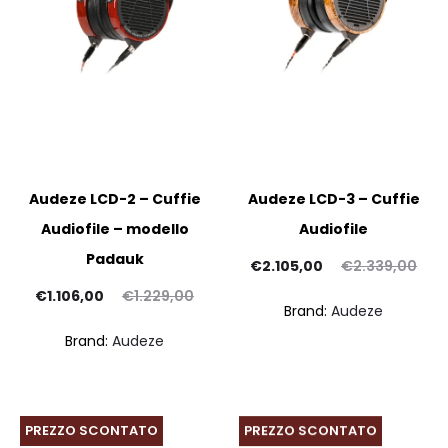
Audeze LCD-2 – Cuffie
Audeze LCD-3 – Cuffie
Audiofile – modello
Audiofile
Padauk
Il
Il
€
2.105,00
€
2.339,00
Il
Il
prezzo
prezzo
€
1.106,00
€
1.229,00
Brand:
Audeze
rezzo
prezzo
attuale
originale
Brand:
Audeze
tuale
originale
è:
era:
è:
era:
€2.105,00.
€2.339,00.
06,00.
€1.229,00.
PREZZO SCONTATO
PREZZO SCONTATO