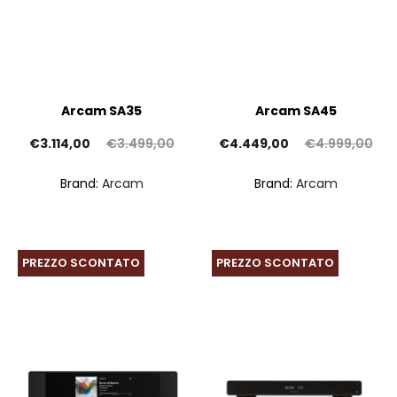
Arcam SA35
Arcam SA45
Il
Il
Il
Il
€
3.114,00
€
3.499,00
€
4.449,00
€
4.999,00
ezzo
prezzo
prezzo
prezzo
Brand:
Arcam
Brand:
Arcam
tuale
originale
attuale
originale
è:
era:
è:
era:
4,00.
€3.499,00.
€4.449,00.
€4.999,00.
PREZZO SCONTATO
PREZZO SCONTATO