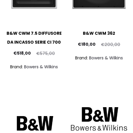
B&W CWM 7.5 DIFFUSORE
B&W CWM 362
DA INCASSO SERIE CI 700
Il
Il
€
180,00
€
200,00
Il
Il
prezzo
prezzo
€
518,00
€
575,00
Brand:
Bowers & Wilkins
prezzo
prezzo
attuale
originale
Brand:
Bowers & Wilkins
ttuale
originale
è:
era:
è:
era:
€180,00.
€200,00.
518,00.
€575,00.