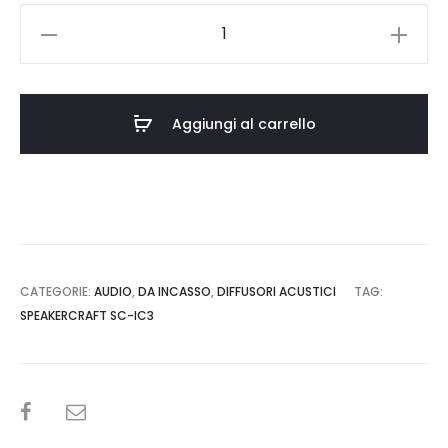
SPEAKERCRAFT
SC-
IC3
quantità
Aggiungi al carrello
CATEGORIE:
AUDIO
,
DA INCASSO
,
DIFFUSORI ACUSTICI
TAG:
SPEAKERCRAFT SC-IC3
SHARE