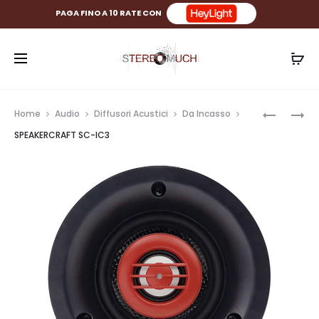
PAGA FINO A 10 RATE CON
Prod
SPEAKER
SPEAKER
Home
Audio
Diffusori Acustici
Da Incasso
SC-
SC-
navig
SPEAKERCRAFT SC-IC3
IC-
SB-
SUB8
40P