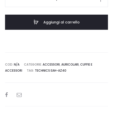
EAH-
AZ40
quantità
Aggiungi al carrello
COD:
N/A
CATEGORIE:
ACCESSORI
,
AURICOLARI
,
CUFFIE E
ACCESSORI
TAG:
TECHNICS EAH-AZ40
SHARE