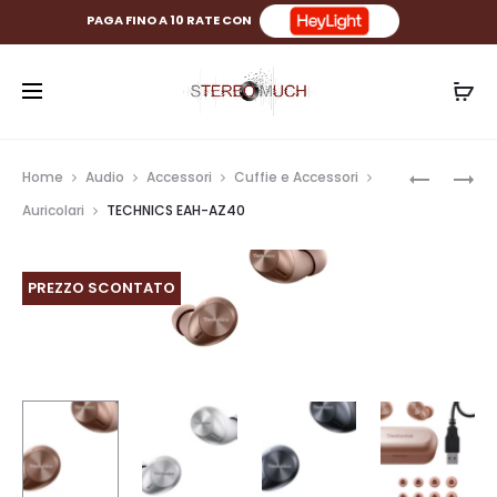
PAGA FINO A 10 RATE CON
Prod
TECHNIC
TECHNIC
Home
Audio
Accessori
Cuffie e Accessori
EAH-
EAH-
navig
Auricolari
TECHNICS EAH-AZ40
DJ1200
AZ60
PREZZO SCONTATO