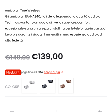
Auricolari True Wireless
Gli auricolari EAH-AZ40, figli della leggendaria qualità audio di
Technics, vantano un audio di livello superiore, comfort
eccezionale e una chiarezza cristallina per le telefonate in casa, al
lavoro e durante i viaggi. Immergiti in una esperienza audio ad
alta fedeltà.
Il
Il
€
139,00
€
149,00
prezzo
prezzo
paga fino a
6 rate
,
scopri di più
originale
attuale
COLORE
era:
è:
€149,00.
€139,00.
TECHNICS