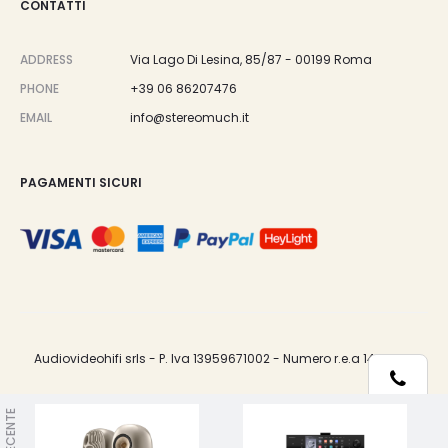
CONTATTI
ADDRESS
Via Lago Di Lesina, 85/87 - 00199 Roma
PHONE
+39 06 86207476
EMAIL
info@stereomuch.it
PAGAMENTI SICURI
Audiovideohifi srls - P. Iva 13959671002 - Numero r.e.a 1487033.
Telefono