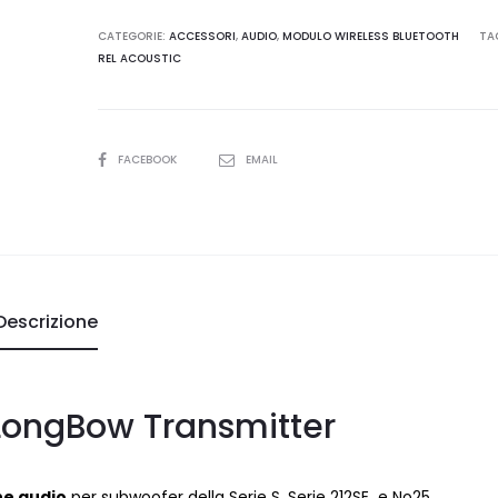
quantità
CATEGORIE:
ACCESSORI
,
AUDIO
,
MODULO WIRELESS BLUETOOTH
TA
REL ACOUSTIC
SHARE
FACEBOOK
EMAIL
Descrizione
 LongBow Transmitter
e audio
per subwoofer della Serie S, Serie 212SE e No25.