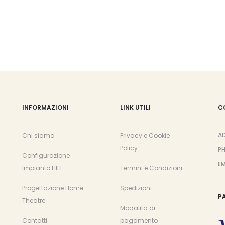
INFORMAZIONI
LINK UTILI
C
A
Chi siamo
Privacy e Cookie
Policy
P
Configurazione
EM
Impianto HIFI
Termini e Condizioni
Progettazione Home
Spedizioni
P
Theatre
Modalità di
Contatti
pagamento