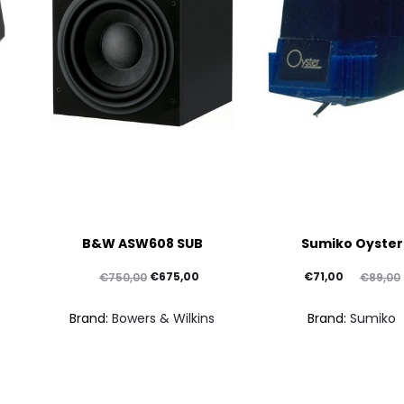
Questo
B&W ASW608 SUB
Sumiko Oyster
prodotto
ha
Il
Il
Il
Il
€
675,00
€
71,00
€
750,00
€
89,00
più
prezzo
prezzo
prezzo
prezzo
Brand:
Bowers & Wilkins
Brand:
Sumiko
varianti.
originale
attuale
attuale
originale
Le
era:
è:
è:
era:
opzioni
€750,00.
€675,00.
€71,00.
€89,00.