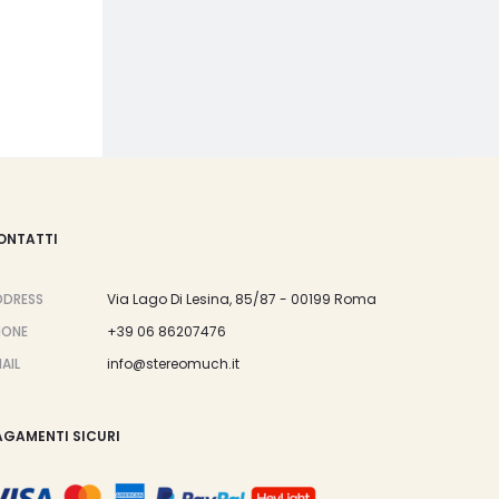
ONTATTI
DDRESS
Via Lago Di Lesina, 85/87 - 00199 Roma
HONE
+39 06 86207476
AIL
info@stereomuch.it
AGAMENTI SICURI