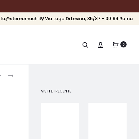
nfo@stereomuch.it
Via Lago Di Lesina, 85/87 - 00199 Roma
Cerca
Account
0
roduct
REL
THORENS
ACOUSTICS
TD
avigation
ARROW
201
VISTI DI RECENTE
TRANSMITTER
WIRELESS