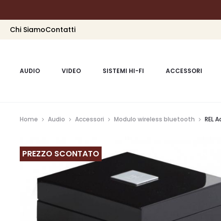
Chi Siamo
Contatti
AUDIO
VIDEO
SISTEMI HI-FI
ACCESSORI
Home
Audio
Accessori
Modulo wireless bluetooth
REL 
PREZZO SCONTATO