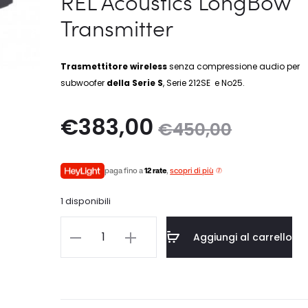
REL Acoustics LongBow
Transmitter
Trasmettitore wireless
senza compressione audio per
subwoofer
della Serie S
, Serie 212SE e No25.
Il
Il
€
383,00
€
450,00
prezzo
prezzo
paga fino a
12 rate
,
scopri di più
attuale
originale
1 disponibili
è:
era:
REL
Aggiungi al carrello
Acoustics
383,00.
€450,00.
LongBow
Transmitter