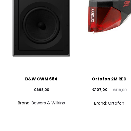
B&W CWM 664
Ortofon 2M RED
Il
Il
€
698,00
€
107,00
€
119,00
prezzo
prezzo
Brand:
Bowers & Wilkins
Brand:
Ortofon
attuale
originale
è:
era:
€107,00.
€119,00.