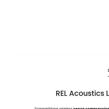
REL Acoustics
Trasmettitore wireless
senza compression