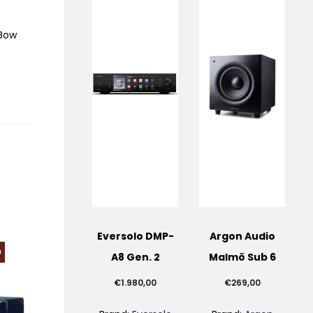
gBow
Eversolo DMP-
Argon Audio
O
PREZZO SCONTATO
PREZZO SCONTA
A8 Gen. 2
Malmö Sub 6
€
1.980,00
€
269,00