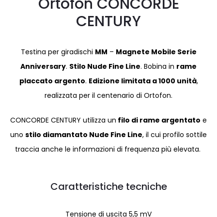
Ortofon CONCORDE
CENTURY
Testina per giradischi
MM
–
Magnete Mobile Serie
Anniversary
.
Stilo Nude Fine Line
. Bobina in
rame
placcato argento
.
Edizione limitata a 1000 unità
,
realizzata per il centenario di Ortofon.
CONCORDE CENTURY utilizza un
filo di rame argentato
e
uno
stilo diamantato Nude Fine Line
, il cui profilo sottile
traccia anche le informazioni di frequenza più elevata.
Caratteristiche tecniche
Tensione di uscita 5,5 mV