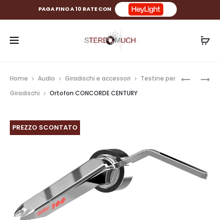
PAGA FINO A 10 RATE CON
Prod
ORTOFO
PROAC
Home
Audio
Giradischi e accessori
Testine per
REFEREN
TABLETTE
navig
Giradischi
Ortofon CONCORDE CENTURY
6NX-
10
MPR30
SIGNATU
PREZZO SCONTATO