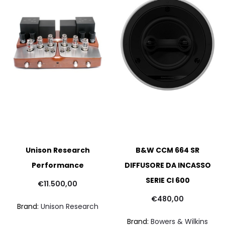
Unison Research
B&W CCM 664 SR
Performance
DIFFUSORE DA INCASSO
SERIE CI 600
€
11.500,00
pre
€
480,00
Brand:
Unison Research
attu
Brand:
Bowers & Wilkins