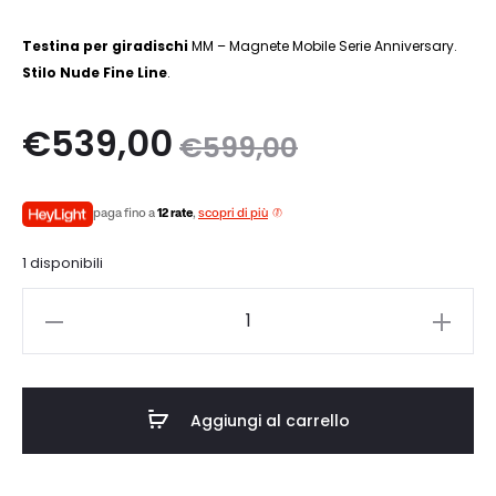
Testina per giradischi
MM – Magnete Mobile Serie Anniversary.
Stilo Nude Fine Line
.
Il
Il
€
539,00
€
599,00
zo
prezzo
paga fino a
12 rate
,
scopri di più
le
originale
1 disponibili
è:
era:
Ortofon
0.
€599,00.
CONCORDE
CENTURY
quantità
Aggiungi al carrello