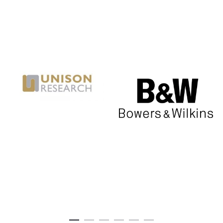
€2.090,