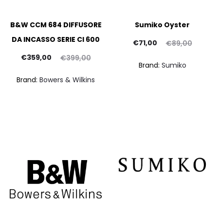
B&W CCM 684 DIFFUSORE
Sumiko Oyster
DA INCASSO SERIE CI 600
Il
Il
€
71,00
€
89,00
Il
Il
prezzo
prezzo
p
€
359,00
€
399,00
Brand:
Sumiko
prezzo
prezzo
attuale
originale
at
Brand:
Bowers & Wilkins
ttuale
originale
è:
era:
è:
era:
€71,00.
€89,00.
€1
59,00.
€399,00.