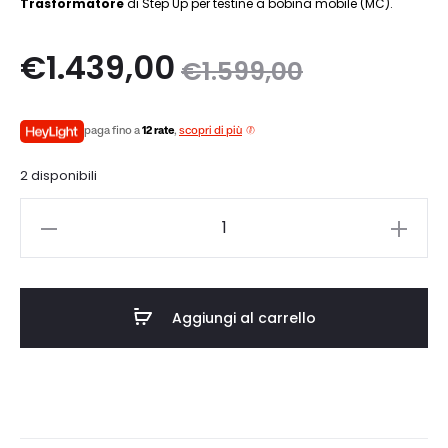
Trasformatore
di Step Up per testine a bobina mobile (MC).
Il
Il
€
1.439,00
€
1.599,00
zo
prezzo
paga fino a
12 rate
,
scopri di più
le
originale
2 disponibili
è:
era:
Ortofon
0.
€1.599,00.
ST-
70
quantità
Aggiungi al carrello